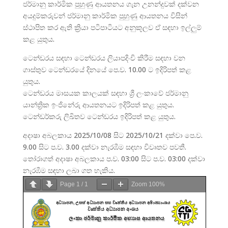
ජර්මානු කාර්මික පුහුණු ආයතනය ගැන උනන්දුවක් දක්වන
අයදුම්කරුවන් ජර්මානු කාර්මික පුහුණු ආයතනය විසින්
ස්ථාපිත කර ඇති ක්‍රියා පටිපාටියට අනුකූලව ඒ සඳහා ඉල්ලුම්
කළ යුතුය.
ටෙන්ඩරය සඳහා ටෙන්ඩරය ලියාපදිංචි කිරීම සඳහා වන
ගාස්තුව ටෙන්ඩරයේ දිනයේ පෙ.ව. 10.00 ට ඉදිරිපත් කළ
යුතුය.
ටෙන්ඩරය මාසයක කාලයක් සඳහා ශ්‍රී ලංකාවේ ජර්මානු
යාන්ත්‍රික ඉංජිනේරු ආයතනයට ඉදිරිපත් කළ යුතුය.
ටෙන්ඩර්කරු ලිඛිතව ටෙන්ඩරය ඉදිරිපත් කළ යුතුය.
අදාෂා අබලකාය 2025/10/08 සිට 2025/10/21 දක්වා පෙ.ව.
9.00 සිට ප.ව. 3.00 දක්වා නැරඹීම සඳහා විවෘතව පවතී.
තෝරාගත් අදාෂා අබලකාය ප.ව. 03:00 සිට ප.ව. 03:00 දක්වා
නැරඹීම සඳහා ලබා ගත හැකිය.
Page
1
/
1
Zoom
100%