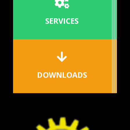

SERVICES

DOWNLOADS