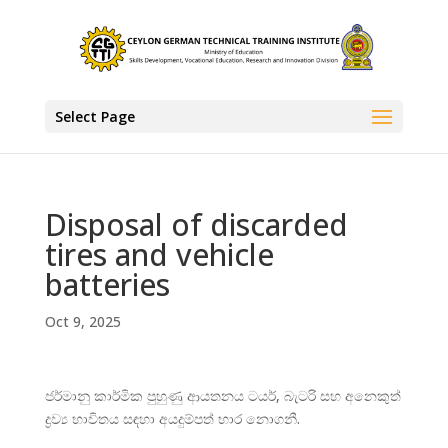
Select Page
Disposal of discarded
tires and vehicle
batteries
Oct 9, 2025
ජර්මානු කාර්මික පුහුණු ආයතනය ටයර්, බැටරි සහ අනෙකුත්
ද්‍රව්‍ය භාවිතය සඳහා අයදුම්පත් භාර නොගනී.